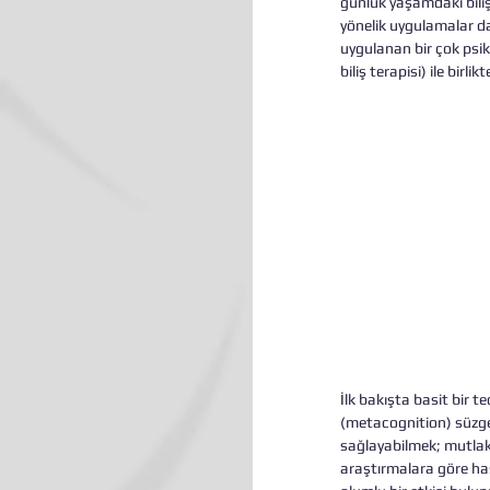
günlük yaşamdaki biliş
yönelik uygulamalar da
uygulanan bir çok psiko
biliş terapisi) ile birli
İlk bakışta basit bir t
(metacognition) süzgec
sağlayabilmek; mutlaka
araştırmalara göre has