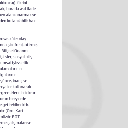
dıracağı fikrini 
ak, burada asıl ifade 
nen alanı onarmak ve 
en kullanılabilir hale 
rovasküler olay 
da şizofreni, otizme, 
. Bilişsel Onarım 
evler, sosyal biliş 
umsal işlevsellik 
gulamalarının 
lgularının 
üşünce, inanç ve 
ryaller kullanarak 
gzersizlerinin tekrar 
vuran bireylerde 
 getirebilmektir. 
ır (Örn. Kart 
ünümüzde BOT 
zme çalışmaları ve 