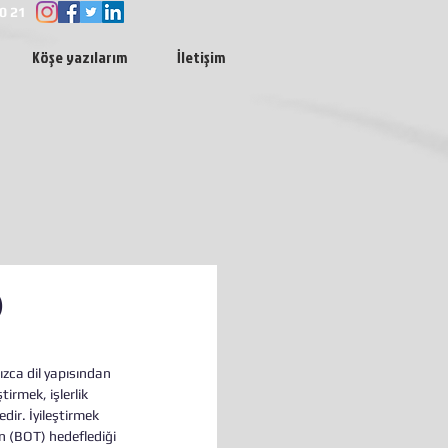
0 21
Köşe yazılarım
İletişim
)
zca dil yapısından 
tirmek, işlerlik 
ir. İyileştirmek 
in (BOT) hedeflediği 