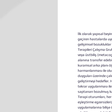
İlk olarak yapısal beyi
geçiren hastalarda uyg
gelişimsel bozukluklar 
Terapileri Çalışma Grub
veya üstbiliş (metacogni
alanına transfer edebil
kuramsal arka planı öğr
harmanlanması ile oluş
duyguları üzerinde çal
geliştirmeyi hedefler. 
tekrar uygulanması ile 
saptanan bozulmuş karm
Terapi oturumları, her
eşleştirme egzersizler
uygulamalarına bilişe 