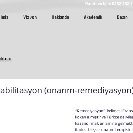
Randevu için: 0232 332 1
ğimiz
Vizyon
Hakkında
Akademik
Basın
Doktoru
ehabilitasyon (onarım-remediyasyon
“Remediyasyon”  kelimesi Fransı
köken almıştır ve Türkçe’de iyileş
kazandırmak anlamına gelmekted
ifadesi bilişsel onarım terapisin