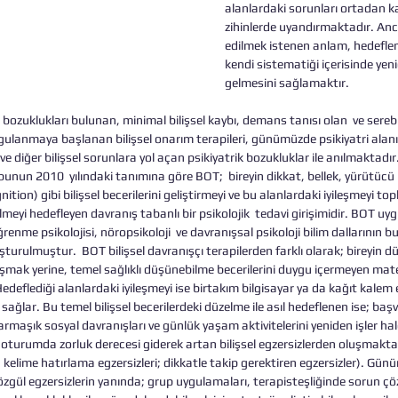
alanlardaki sorunları ortadan kal
zihinlerde uyandırmaktadır. Anc
edilmek istenen anlam, hedefle
kendi sistematiği içerisinde yenid
gelmesini sağlamaktır. 
n bozuklukları bulunan, minimal bilişsel kaybı, demans tanısı olan  ve sereb
ulanmaya başlanan bilişsel onarım terapileri, günümüzde psikiyatri alanın
ve diğer bilişsel sorunlara yol açan psikiyatrik bozukluklar ile anılmaktadır
unun 2010  yılındaki tanımına göre BOT;  bireyin dikkat, bellek, yürütücü işl
tion) gibi bilişsel becerilerini geliştirmeyi ve bu alanlardaki iyileşmeyi topl
meyi hedefleyen davranış tabanlı bir psikolojik  tedavi girişimidir. BOT uy
enme psikolojisi, nöropsikoloji  ve davranışsal psikoloji bilim dallarının bu
turulmuştur.  BOT bilişsel davranışçı terapilerden farklı olarak; bireyin d
ışmak yerine, temel sağlıklı düşünebilme becerilerini duygu içermeyen mate
Hedeflediği alanlardaki iyileşmeyi ise birtakım bilgisayar ya da kağıt kalem e
sağlar. Bu temel bilişsel becerilerdeki düzelme ile asıl hedeflenen ise; baş
aşık sosyal davranışları ve günlük yaşam aktivitelerini yeniden işler hale
 oturumda zorluk derecesi giderek artan bilişsel egzersizlerden oluşmaktad
i; kelime hatırlama egzersizleri; dikkatle takip gerektiren egzersizler). G
özgül egzersizlerin yanında; grup uygulamaları, terapisteşliğinde sorun çö