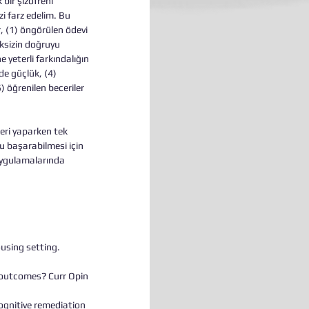
bir şizofreni 
i farz edelim. Bu 
r, (1) öngörülen ödevi 
ksizin doğruyu 
yeterli farkındalığın 
de güçlük, (4) 
 öğrenilen beceriler 
eri yaparken tek 
 başarabilmesi için 
 uygulamalarında 
using setting. 
 outcomes? Curr Opin 
gnitive remediation 