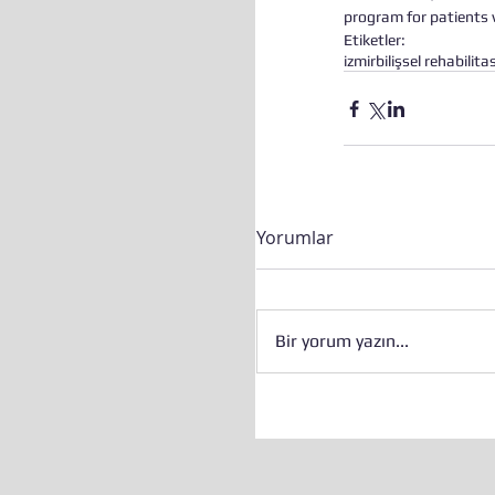
program for patients w
Etiketler:
izmir
bilişsel rehabilit
Yorumlar
Bir yorum yazın...