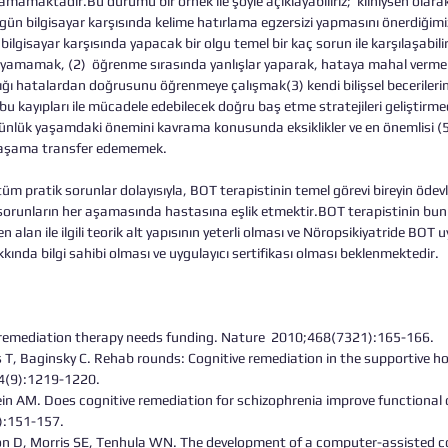
amamaktadır.Bu durumu bir örnek ile şöyle açıklayabiliriz;  kliniysen olarak 
gün bilgisayar karşısında kelime hatırlama egzersizi yapmasını önerdiğimiz
 bilgisayar karşısında yapacak bir olgu temel bir kaç sorun ile karşılaşabili
ayamamak, (2)  öğrenme sırasında yanlışlar yaparak, hataya mahal verme
ğı hatalardan doğrusunu öğrenmeye çalışmak(3) kendi bilişsel becerilerine 
bu kayıpları ile mücadele edebilecek doğru baş etme stratejileri geliştirme
günlük yaşamdaki önemini kavrama konusunda eksiklikler ve en önemlisi (5)
k yaşama transfer edememek.
m pratik sorunlar dolayısıyla, BOT terapistinin temel görevi bireyin ödevl
orunların her aşamasında hastasına eşlik etmektir.BOT terapistinin bunu
nen alan ile ilgili teorik alt yapısının yeterli olması ve Nöropsikiyatride BOT
kkında bilgi sahibi olması ve uygulayıcı sertifikası olması beklenmektedir.
 remediation therapy needs funding. Nature  2010;468(7321):165-166.
 T, Baginsky C. Rehab rounds: Cognitive remediation in the supportive ho
54(9):1219-1220.
ein AM. Does cognitive remediation for schizophrenia improve functional
):151-157.
son D, Morris SE, Tenhula WN. The development of a computer-assisted co