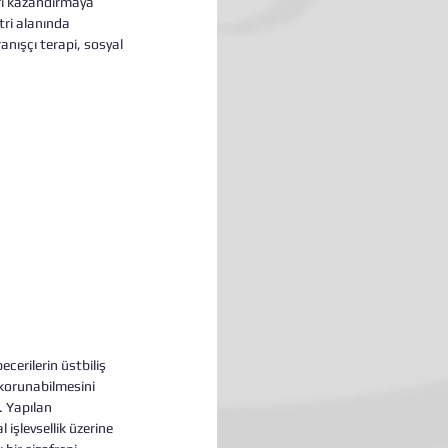
eri kazandırmaya 
ri alanında 
anışçı terapi, sosyal 
cerilerin üstbiliş 
korunabilmesini 
. Yapılan 
işlevsellik üzerine 