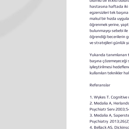
olumlu bir etkisi bulun
hastasına haftada iki 
egzersizleri tek başına
makul bir hızda uygul
öğrenmek yerine, yaptı
bulunmayışı sebebi ile 
öğrendiği becerilerin 
ve stratejileri günlü
Yukarıda tanımlanan tü
başına çözemeyeceği s
iyileştirilmesi hedefle
kullanılan teknikler ha
Referanslar
1. Wykes T. Cognitive
2. Medalia A, Herlands
Psychiatr Serv 2003;
3. Medalia A, Saperst
Psychiatry  2013;26(2
4. Bellack AS, Dickin