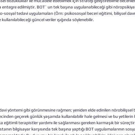
sel bozukluklar ile mücadele edebilmek için strateji geliştirebilme beceril
 entegre edilmiştir. BOT` un tek başına uygulanabileceği gibi nöropsikiyat
-sosyal tedavi uygulamaları (Örn: psikososyal beceri eğitimi, bilişsel davr
kte kullanılabileceği güncel veriler ışığında söylenebilir.
edavi yöntemi gibi görünmesine rağmen; yeniden elde edinilen nörobilişsel be
inden geçerek günlük yaşamda kullanılabilir hale gelmesi ve bu yetilerin 
 eğitimli terapistler yardımı ile sağlanması gereken karmaşık bir süreçtir
tanın bilgisayar karşısında tek başına yaptığı BOT uygulamalarının sosyal 