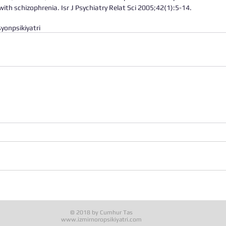
ith schizophrenia. Isr J Psychiatry Relat Sci 2005;42(1):5-14.
asyon
psikiyatri
© 2018 by Cumhur Tas
www.izmirnoropsikiyatri.com