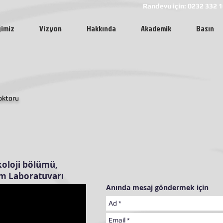
Randevu için: 0232 332 1
ğimiz
Vizyon
Hakkında
Akademik
Basın
Doktoru
koloji bölümü,
lim Laboratuvarı
Anında mesaj göndermek için