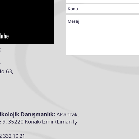
:
r
No:63,
sikolojik Danışmanlık:
Alsancak,
e 9, 35220 Konak/İzmir (Liman İş
2 332 10 21