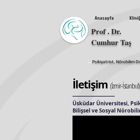
Anasayfa
Klini
Prof . Dr.
Cumhur Taş
Psikiyatrist, Nörobilim 
izmir
İletişim
(İzmir-İstanbul)
Üsküdar Üniversitesi, Psi
Bilişsel ve Sosyal Nörobi